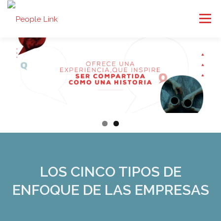
Saltar
al
Menú
contenido
INICIO
NOSOTROS
SERVICIOS
CLIENTES
EMPLEOS
BLOG
CONTACTO
LOS CINCO TIPOS DE
ENFOQUE DE LAS EMPRESAS