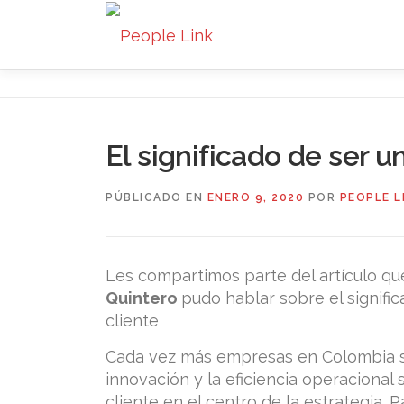
Saltar
al
contenido
El significado de ser 
PÚBLICADO EN
ENERO 9, 2020
POR
PEOPLE L
Les compartimos parte del artículo q
Quintero
pudo hablar sobre el signifi
cliente
Cada vez más empresas en Colombia se
innovación y la eficiencia operacional
cliente en el centro de la estrategia. 