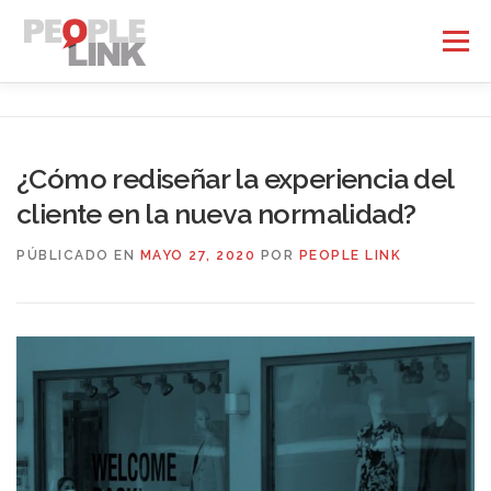
Saltar
al
Menú
contenido
INICIO
NOSOTROS
SERVICIOS
CLIENTES
¿Cómo rediseñar la experiencia del
cliente en la nueva normalidad?
EMPLEOS
BLOG
CONTACTO
PÚBLICADO EN
MAYO 27, 2020
POR
PEOPLE LINK